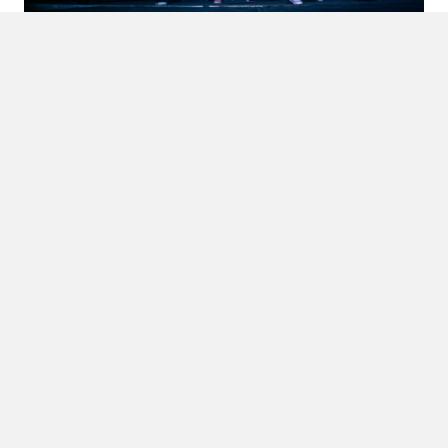
Balul Bobocilor
Perioada de desfășurare: noiembrie (1 zi)
Sursa de finanțare: donații, sponsorizări, fonduri
proprii
© 2020 Universitatea Tehnică „Gheorghe Asachi” din Iaşi
TUIASI
Biblioteca