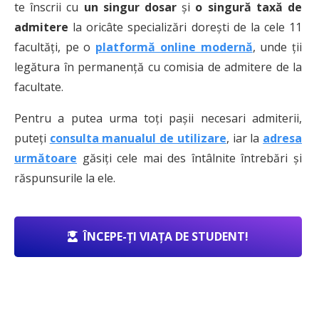
te înscrii cu
un singur dosar
și
o singură taxă de
admitere
la oricâte specializări dorești de la cele 11
facultăți, pe o
platformă online modernă
, unde ții
legătura în permanență cu comisia de admitere de la
facultate.
Pentru a putea urma toți pașii necesari admiterii,
puteți
consulta manualul de utilizare
, iar la
adresa
următoare
găsiți cele mai des întâlnite întrebări și
răspunsurile la ele.
ÎNCEPE-ȚI VIAȚA DE STUDENT!