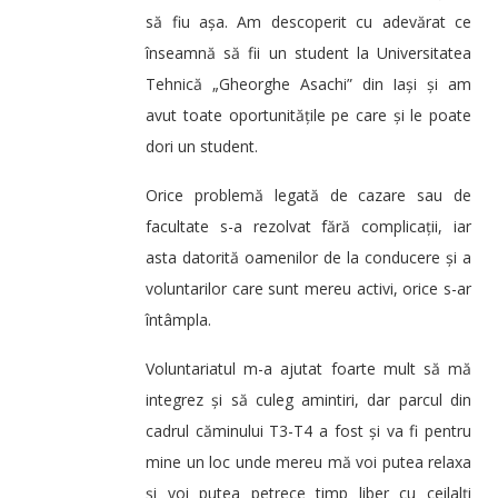
să fiu așa. Am descoperit cu adevărat ce
înseamnă să fii un student la Universitatea
Tehnică „Gheorghe Asachi” din Iași și am
avut toate oportunitățile pe care și le poate
dori un student.
Orice problemă legată de cazare sau de
facultate s-a rezolvat fără complicații, iar
asta datorită oamenilor de la conducere și a
voluntarilor care sunt mereu activi, orice s-ar
întâmpla.
Voluntariatul m-a ajutat foarte mult să mă
integrez și să culeg amintiri, dar parcul din
cadrul căminului T3-T4 a fost și va fi pentru
mine un loc unde mereu mă voi putea relaxa
și voi putea petrece timp liber cu ceilalți