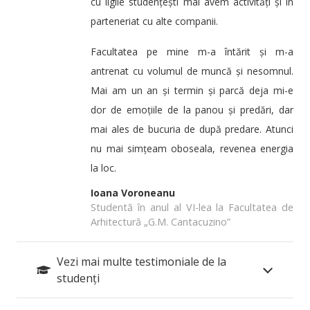
cu ligile studențești mai avem activități și în
parteneriat cu alte companii.
Facultatea pe mine m-a întărit și m-a
antrenat cu volumul de muncă și nesomnul.
Mai am un an și termin și parcă deja mi-e
dor de emoțiile de la panou și predări, dar
mai ales de bucuria de după predare. Atunci
nu mai simțeam oboseala, revenea energia
la loc.
Ioana Voroneanu
Studentă în anul al VI-lea la Facultatea de
Arhitectură „G.M. Cantacuzino”
Vezi mai multe testimoniale de la
studenți