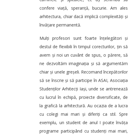
confere viață, speranță, bucurie. Am ales
arhitectura, chiar dacă implică complexități și
învățare permanentă.
Mulți profesori sunt foarte înțelegători și
destul de flexibili în timpul corecturilor, țin să
avem și noi un cuvânt de spus, o părere, să
ne dezvoltăm imaginația și să argumentăm
chiar și unele greșeli. Recomand începătorilor
să se înscrie și să participe în ASAI, Asociația
Studenților Arhitecți Iași, unde se antrenează
cu lucrul în echipă, proiecte diversificate, de
la grafică la arhitectură. Au ocazia de a lucra
cu colegi mai mari și diferiți ca stil. Spre
exemplu, un student de anul I poate învăța
programe participând cu studenți mai mari,