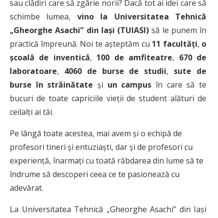
sau clădiri care să zgârie norii? Dacă tot ai idei care să
schimbe lumea,
vino la Universitatea Tehnică
„Gheorghe Asachi” din Iași (TUIASI)
să le punem în
practică împreună. Noi te așteptăm cu
11 facultăți
,
o
școală de inventică
,
100 de amfiteatre
,
670 de
laboratoare
,
4060 de burse de studii
,
sute de
burse în străinătate
și
un campus
în care să te
bucuri de toate capriciile vieții de student alături de
ceilalți ai tăi.
Pe lângă toate acestea, mai avem și o echipă de
profesori tineri și entuziaști, dar și de profesori cu
experiență, înarmați cu toată răbdarea din lume să te
îndrume să descoperi ceea ce te pasionează cu
adevărat.
La Universitatea Tehnică „Gheorghe Asachi” din Iași