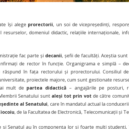
ate își alege
prorectorii
, un soi de vicepreședinți, respon
resurselor, domeniul didactic, relațiile internaționale, inf
nistrație fac parte și
decanii
, șefii de facultăți. Aceștia sun
confirmați de rector în funcție. Organigrama e simplă – 
ii răspund în fața rectorului și prorectorului. Consiliul de
niversitate, proiectele majore, cum sunt gestionate resurse
mai mult de
partea didactică
– angajările pe posturi, r
Membrii Senatului sunt
aleși tot prin vot
de către comunit
eședinte al Senatului
, care în mandatul actual la conduceri
Ciocoiu
, de la Facultatea de Electronică, Telecomunicații și T
ie și Senatul au în componența lor și foarte mulți studenți,