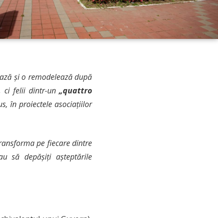
rează și o remodelează după
, ci felii dintr-un
„quattro
 în proiectele asociațiilor
 transforma pe fiecare dintre
u să depășiți așteptările