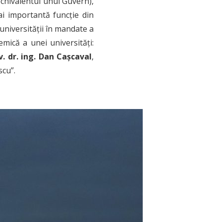
echivalentul unui Guvern),
ai importantă funcție din
universității în mandate a
mică a unei universități:
v. dr. ing. Dan Cașcaval
,
scu”.