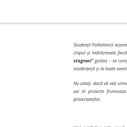
Studenții Politehnicii ieș
chipul și îndrăzneala fiec
stagioni”
gustos – se comp
studențești și la toate eve
Nu uitați, dacă vă veți urma
voi în proiecte frumoase
proiectanților.