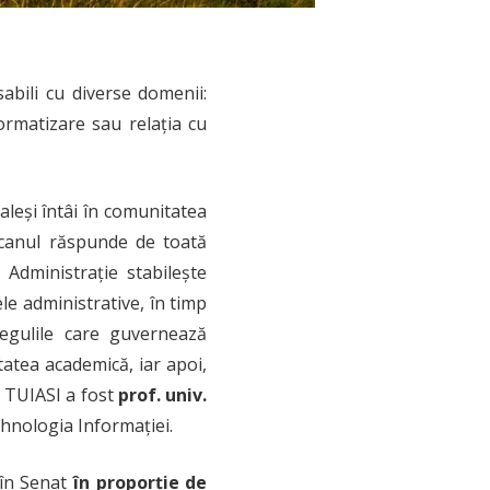
sabili cu diverse domenii:
ormatizare sau relația cu
t aleși întâi în comunitatea
decanul răspunde de toată
 Administrație stabilește
le administrative, în timp
egulile care guvernează
atea academică, iar apoi,
i TUIASI a fost
prof. univ.
ehnologia Informației.
 în Senat
în proporție de