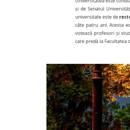
Universitatea este cond
și de Senatul Universită
universitate este de
rect
câte patru ani. Acesta e
votează profesori și stud
care predă la Facultatea 