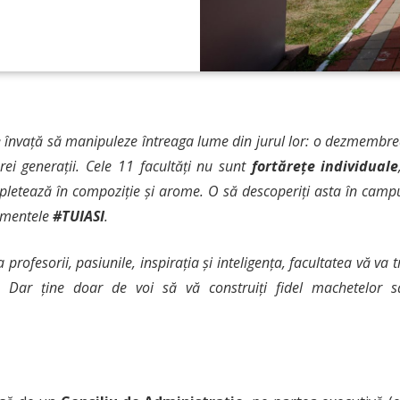
ene învață să manipuleze întreaga lume din jurul lor: o dezmemb
ărei generații. Cele 11 facultăți nu sunt
fortărețe individuale
letează în compoziție și arome. O să descoperiți asta în campus,
nimentele
#TUIASI
.
 profesorii, pasiunile, inspirația și inteligența, facultatea vă va
. Dar ține doar de voi să vă construiți fidel machetelor sa