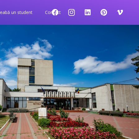
reabă un student
Contact