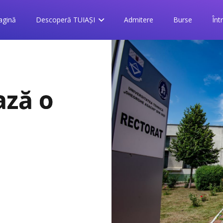
agină
Descoperă TUIAȘI
Admitere
Burse
Înt
ază o