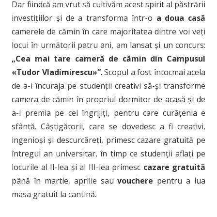
Dar fiindcă am vrut să cultivăm acest spirit al păstrării
investițiilor și de a transforma într-o
a doua casă
camerele de cămin în care majoritatea dintre voi veți
locui în următorii patru ani, am lansat și un concurs:
„Cea mai tare cameră de cămin din Campusul
«Tudor Vladimirescu»”
. Scopul a fost întocmai acela
de a-i încuraja pe studenții creativi să-și transforme
camera de cămin în propriul dormitor de acasă și de
a-i premia pe cei îngrijiți, pentru care curățenia e
sfântă. Câștigătorii, care se dovedesc a fi creativi,
ingenioși și descurcăreți, primesc cazare gratuită pe
întregul an universitar, în timp ce studenții aflați pe
locurile al II-lea și al III-lea primesc
cazare gratuită
până în martie, aprilie sau
vouchere
pentru a lua
masa gratuit la cantină.