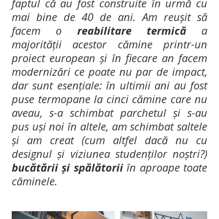
faptul că au fost construite în urmă cu
mai bine de 40 de ani. Am reușit să
facem o
reabilitare termică
a
majorității acestor cămine printr-un
proiect european și în fiecare an facem
modernizări ce poate nu par de impact,
dar sunt esențiale: în ultimii ani au fost
puse termopane la cinci cămine care nu
aveau, s-a schimbat parchetul și s-au
pus uși noi în altele, am schimbat saltele
și am creat (cum altfel dacă nu cu
designul și viziunea studenților noștri?)
bucătării și spălătorii
în aproape toate
căminele.