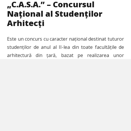
„C.A.S.A.” – Concursul
Național al Studenților
Arhitecți
Este un concurs cu caracter național destinat tuturor
studenților de anul al II-lea din toate facultățile de
arhitectură din țară, bazat pe realizarea unor
locuințe într-un context special. Concursul de
desfășoară în perioada Februarie-Mai, începând cu
prezentarea temei de concurs și prezentarea
orașului în care se desfășoară, în fiecare an fiind
vorba de un alt oraș. Evenimentul este organizat
împreună cu restul ligilor de studenți arhitecți din
țară și finanțat prin susținerea oferită de sponsorii
concursului.