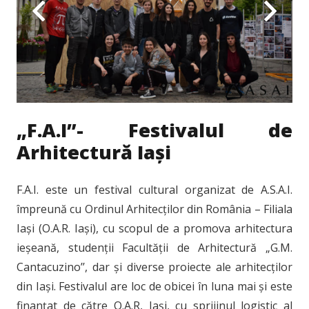
„F.A.I”- Festivalul de
Arhitectură Iași
F.A.I. este un festival cultural organizat de A.S.A.I.
împreună cu Ordinul Arhitecților din România – Filiala
Iași (O.A.R. Iași), cu scopul de a promova arhitectura
ieșeană, studenții Facultății de Arhitectură „G.M.
Cantacuzino’’, dar și diverse proiecte ale arhitecților
din Iași. Festivalul are loc de obicei în luna mai și este
finanțat de către O.A.R, Iași, cu sprijinul logistic al