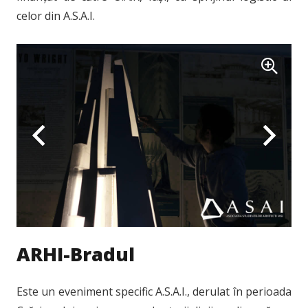
celor din A.S.A.I.
ARHI-Bradul
Este un eveniment specific A.S.A.I., derulat în perioada