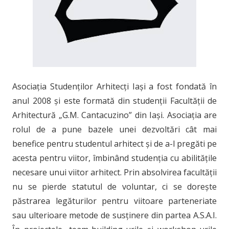
Asociația Studenților Arhitecți Iași a fost fondată în
anul 2008 și este formată din studenții Facultății de
Arhitectură „G.M. Cantacuzino” din Iași. Asociația are
rolul de a pune bazele unei dezvoltări cât mai
benefice pentru studentul arhitect și de a-l pregăti pe
acesta pentru viitor, îmbinând studenția cu abilitățile
necesare unui viitor arhitect. Prin absolvirea facultății
nu se pierde statutul de voluntar, ci se dorește
păstrarea legăturilor pentru viitoare parteneriate
sau ulterioare metode de susținere din partea A.S.A.I.