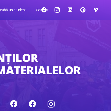
reabă un student
Contact
NȚILOR
 MATERIALELOR