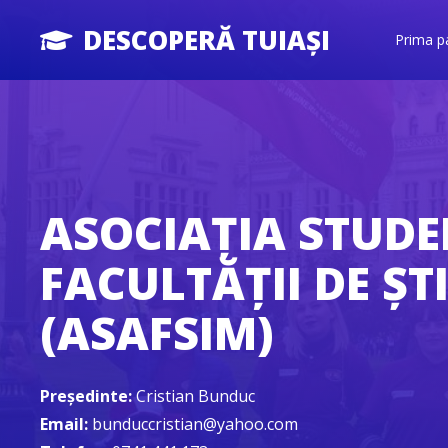
DESCOPERĂ TUIAȘI
Prima p
ASOCIAȚIA STUDE
FACULTĂȚII DE ȘT
(ASAFSIM)
Președinte:
Cristian Bunduc
Email:
bunduccristian@yahoo.com