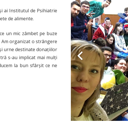
ai Institutul de Psihiatrie
ete de alimente.
uce un mic zâmbet pe buze
n. Am organizat o strângere
 și urne destinate donațiilor
stră s-au implicat mai mulți
 ducem la bun sfârșit ce ne