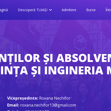
agină
Descoperă TUIAȘI
Admitere
Burse
Înt
NȚILOR ȘI ABSOLVE
IINȚA ȘI INGINERIA
Vicepreședinte:
Roxana Nechifor
Email:
roxana.nechifor13@gmail.com