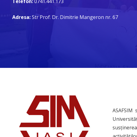
Telefon:
0741.441.173
Adresa:
Str Prof. Dr. Dimitrie Mangeron nr. 67
ASAFSIM se
Universită
susținerea
activitățil