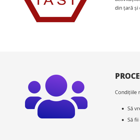
din țară și
PROCE
Condițiile 
Să vre
Să fi