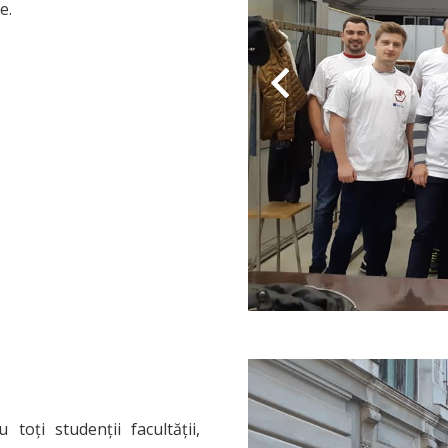
e.
oți studenții facultății,