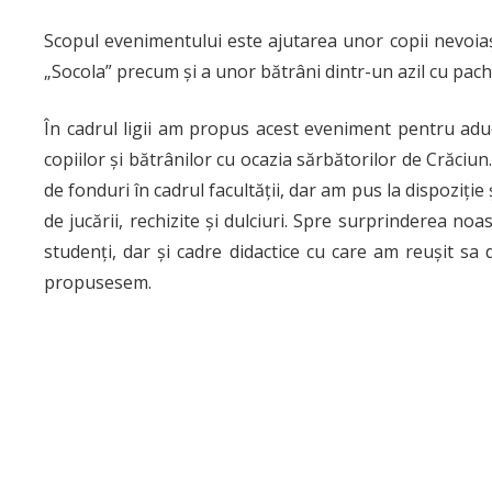
Scopul evenimentului este ajutarea unor copii nevoiași 
„Socola” precum și a unor bătrâni dintr-un azil cu pach
În cadrul ligii am propus acest eveniment pentru ad
copiilor și bătrânilor cu ocazia sărbătorilor de Crăciu
de fonduri în cadrul facultății, dar am pus la dispoziție
de jucării, rechizite și dulciuri. Spre surprinderea noa
studenți, dar și cadre didactice cu care am reușit sa
propusesem.