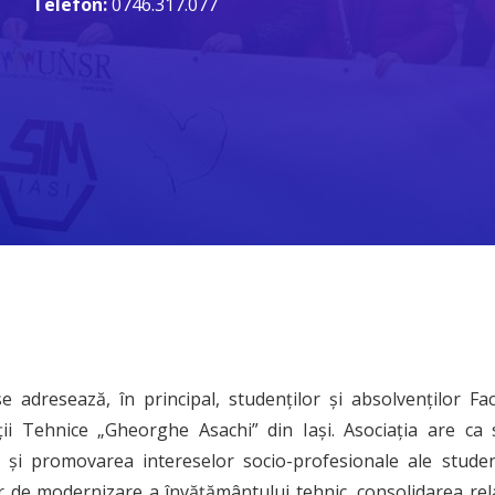
Telefon:
0746.317.077
 adresează, în principal, studenților și absolvenților Facu
ții Tehnice „Gheorghe Asachi” din Iași. Asociația are ca s
 și promovarea intereselor socio-profesionale ale studenți
or de modernizare a învățământului tehnic, consolidarea relaț