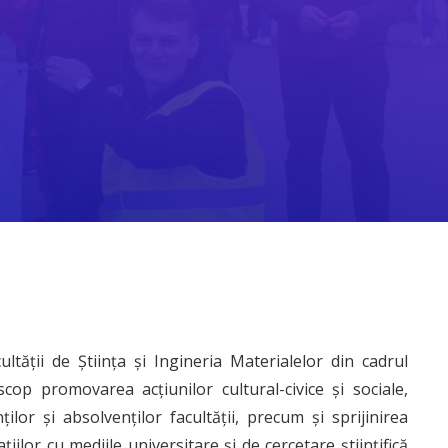
ltății de Știința și Ingineria Materialelor din cadrul
cop promovarea acțiunilor cultural-civice și sociale,
lor și absolvenților facultății, precum și sprijinirea
iilor cu mediile universitare și de cercetare științifică